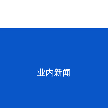
解决方案
联系我们
关于我们
成功案例
企业数据安全
北京总部
软件数据恢复案
涉密数据安全
上海总部
硬件数据恢复案
业内新闻
杭州总部
RAID数据恢复案
业内新闻
深圳总部
开盘数据恢复案
服务
沈阳总部
武汉总部