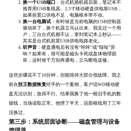
换一个USB端口
：台式机插机箱后面，笔记本不
推荐用USB集线器。2.5寸移动硬盘供电靠USB，
如果前置口供电不足，电脑根本带不动。
换一台电脑试
：有时候是当前电脑的USB控制器
驱动坏了，换个机器立马认出来。我见过一个用
户，三台台式机都不认，拿到笔记本上秒认——
其实是台式机前置USB供电电路老化。
听声音
：硬盘通电后有没有“咔咔”或“哒哒”异
响？如果有，很可能是磁头卡死或盘体物理损
坏，这时候千万别再通电，立马断电送修。
这些步骤花不了10分钟，但能筛掉大部分假故障。我之
前在
技王数据恢复
经手的一个案例，客户说WD移动硬
盘无法识别，急得不行。结果我换了他一根旧手机的数
据线，当场读取正常。他愣了半天，说那根线用了三年
没换过。
第三步：系统层面诊断——磁盘管理与设备
管理器