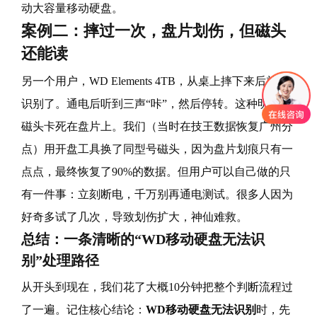
动大容量移动硬盘。
案例二：摔过一次，盘片划伤，但磁头
还能读
另一个用户，WD Elements 4TB，从桌上摔下来后就不
识别了。通电后听到三声“咔”，然后停转。这种明显是
磁头卡死在盘片上。我们（当时在技王数据恢复广州分
点）用开盘工具换了同型号磁头，因为盘片划痕只有一
点点，最终恢复了90%的数据。但用户可以自己做的只
有一件事：立刻断电，千万别再通电测试。很多人因为
好奇多试了几次，导致划伤扩大，神仙难救。
总结：一条清晰的“WD移动硬盘无法识
别”处理路径
从开头到现在，我们花了大概10分钟把整个判断流程过
了一遍。记住核心结论：
WD移动硬盘无法识别
时，先