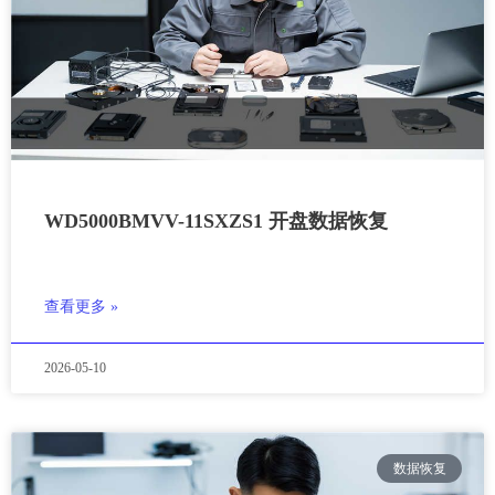
WD5000BMVV-11SXZS1 开盘数据恢复
查看更多 »
2026-05-10
数据恢复