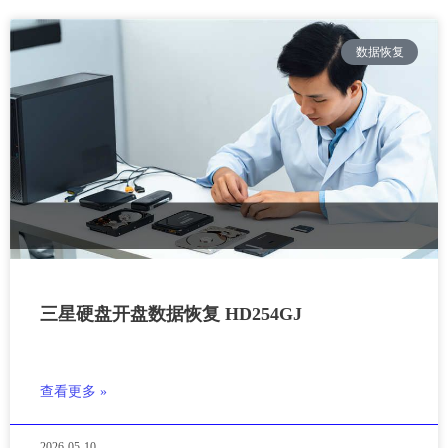
数据恢复
三星硬盘开盘数据恢复 HD254GJ
查看更多 »
2026-05-10