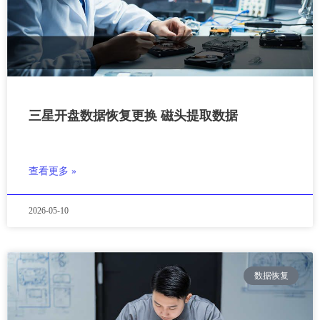
三星开盘数据恢复更换 磁头提取数据
查看更多 »
2026-05-10
数据恢复