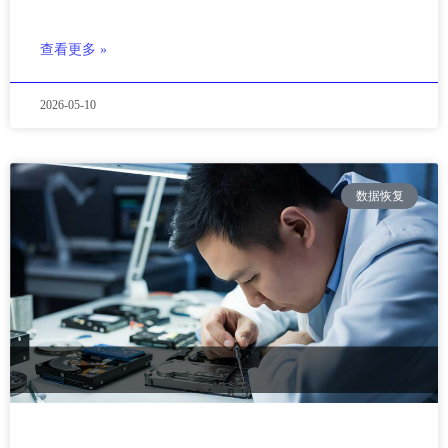
查看更多 »
2026-05-10
数据恢复