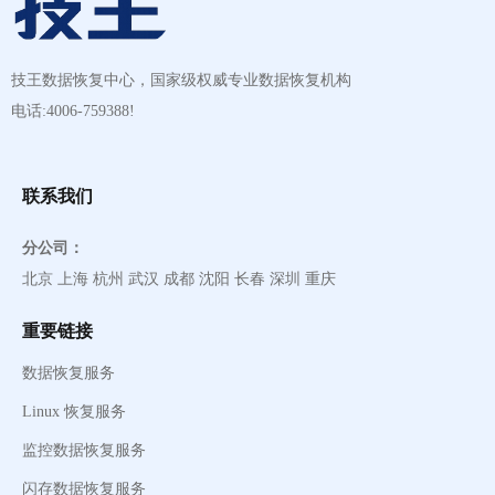
技王数据恢复中心，国家级权威专业数据恢复机构
电话:4006-759388!
联系我们
分公司：
北京 上海 杭州 武汉 成都 沈阳 长春 深圳 重庆
重要链接
数据恢复服务
Linux 恢复服务
监控数据恢复服务
闪存数据恢复服务