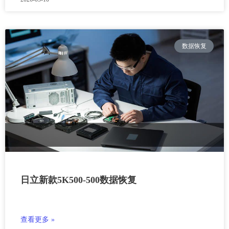
数据恢复
日立新款5K500-500数据恢复
查看更多 »