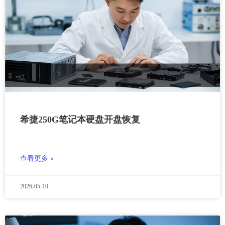
希捷250G笔记本硬盘开盘恢复
查看更多 »
2026-05-10