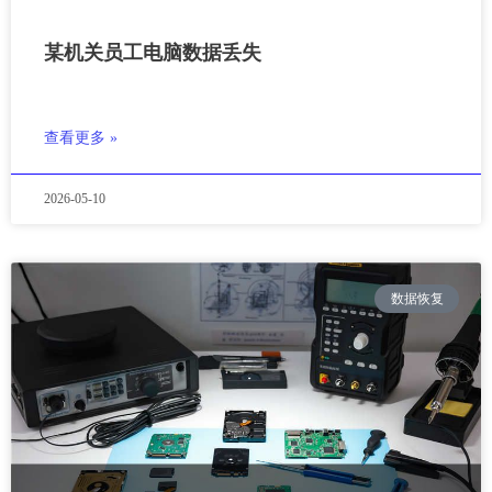
某机关员工电脑数据丢失
查看更多 »
2026-05-10
数据恢复