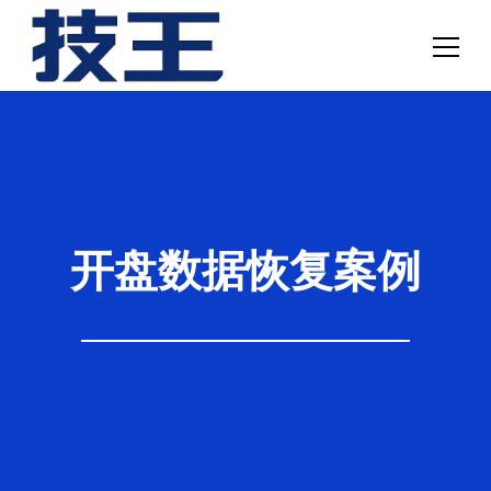
网站首页
数据恢复
服务项目
开盘数据恢复案例
解决方案
联系我们
关于我们