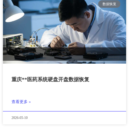
数据恢复
重庆**医药系统硬盘开盘数据恢复
查看更多 »
2026-05-10